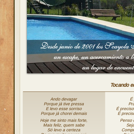
Tocando em
Ando devagar
É 
Porque já tive pressa
Pr
E levo esse sorriso
É preciso
Porque já chorei demais
É precis
Hoje me sinto mais forte,
Penso 
Mais feliz, quem sabe
Sej
Só levo a certeza
Compr