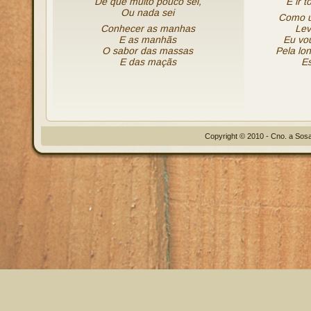
De que muito pouco sei,
E ir 
Ou nada sei
Como u
Conhecer as manhas
Lev
E as manhãs
Eu vo
O sabor das massas
Pela lo
E das maçãs
Es
Copyright © 2010 - Cno. a Sosa